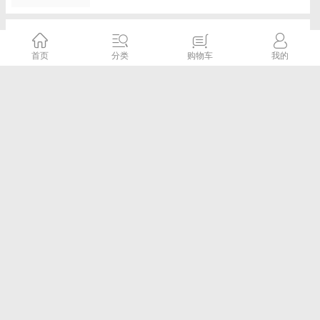
华测X6惯导RTK,_5星16频,口袋RTK,惯导
RTK,口袋惯导RTK,X6惯导版口袋RTK-华测
首页
分类
购物车
我的
RTK
千寻
5.0评分
¥0.00元
已售：0
广州南沙苏一光水准仪价格
广州测绘仪器
5.0评分
¥0.00元
已售：0
南沙gps/rtk出租-中海达-华测-南方rtk销售出
租
广州测绘仪器
5.0评分
¥0.00元
已售：0