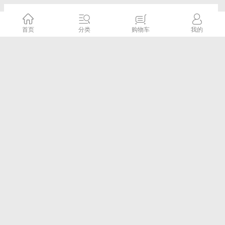
华测X6惯导RTK,_5星16频,口袋RTK,惯导
RTK,口袋惯导RTK,X6惯导版口袋RTK-华测
首页
分类
购物车
我的
RTK
千寻
5.0评分
¥0.00元
已售：0
广州南沙苏一光水准仪价格
广州测绘仪器
5.0评分
¥0.00元
已售：0
南沙gps/rtk出租-中海达-华测-南方rtk销售出
租
广州测绘仪器
5.0评分
¥0.00元
已售：0