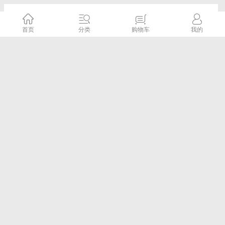
华测X6惯导RTK,_5星16频,口袋RTK,惯导
RTK,口袋惯导RTK,X6惯导版口袋RTK-华测
首页
分类
购物车
我的
RTK
千寻
5.0评分
¥0.00元
已售：0
广州南沙苏一光水准仪价格
广州测绘仪器
5.0评分
¥0.00元
已售：0
南沙gps/rtk出租-中海达-华测-南方rtk销售出
租
广州测绘仪器
5.0评分
¥0.00元
已售：0