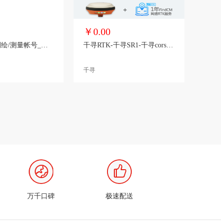
￥0.00
千寻CORS测绘/测量帐号_全国通用10天/20天/包月/包年
千寻RTK-千寻SR1-千寻cors账号服务
千寻
万千口碑
极速配送