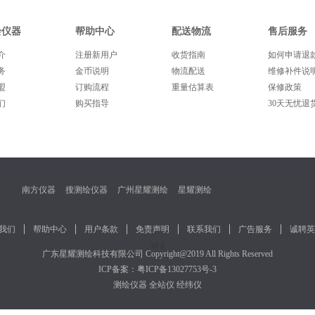
绘仪器
帮助中心
配送物流
售后服务
介
注册新用户
收货指南
如何申请退
务
金币说明
物流配送
维修补件说
盟
订购流程
重量估算表
保修政策
们
购买指导
30天无忧退
南方仪器
搜测绘仪器
广州星耀测绘
星耀测绘
我们
帮助中心
用户条款
免责声明
联系我们
广告服务
诚聘英
广东星耀测绘科技有限公司
Copyright@2019 All Rights Reserved
ICP备案：
粤ICP备13027753号-3
测绘仪器
全站仪
经纬仪