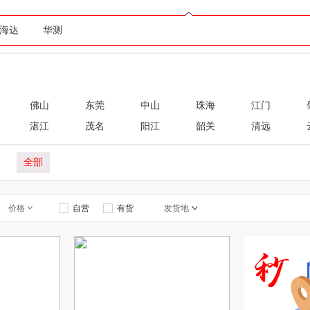
海达
华测
佛山
东莞
中山
珠海
江门
湛江
茂名
阳江
韶关
清远
全部
价格
自营
有货
发货地