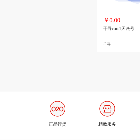
￥0.00
千寻cors1天账号
千寻
正品行货
精致服务