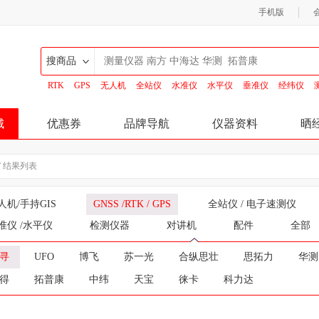
手机版
搜商品
RTK
GPS
无人机
全站仪
水准仪
水平仪
垂准仪
经纬仪
搜商品
搜商家
城
优惠券
品牌导航
仪器资料
晒
 ” 结果列表
人机/手持GIS
GNSS /RTK / GPS
全站仪 / 电子速测仪
准仪 /水平仪
检测仪器
对讲机
配件
全部
寻
UFO
博飞
苏一光
合纵思壮
思拓力
华测
得
拓普康
中纬
天宝
徕卡
科力达