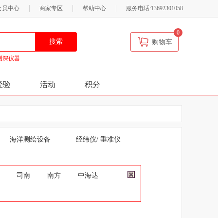
会员中心
商家专区
帮助中心
服务电话:13692301058
0
搜索
购物车
测深仪器
经验
活动
积分
海洋测绘设备
经纬仪/ 垂准仪
司南
南方
中海达