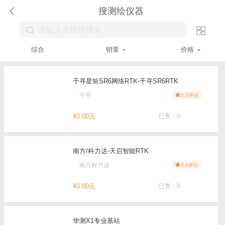
搜测绘仪器
综合
销量
价格
千寻星矩SR6网络RTK-千寻SR6RTK
千寻
5.0评分
¥0.00元
已售：0
南方/科力达-天启智能RTK
南方科力达
5.0评分
¥0.00元
已售：0
华测X1专业基站