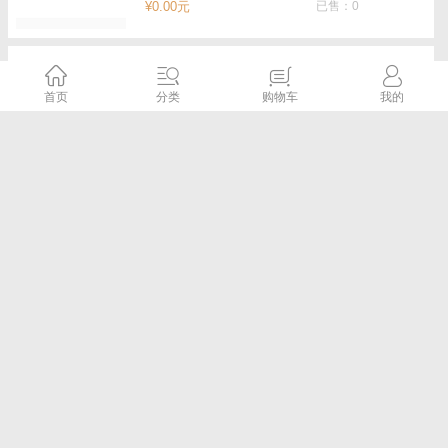
¥0.00元
已售：0
华测X6惯导RTK,_5星16频,口袋RTK,惯导
RTK,口袋惯导RTK,X6惯导版口袋RTK-华测
首页
分类
购物车
我的
RTK
千寻
5.0评分
¥0.00元
已售：0
广州南沙苏一光水准仪价格
广州测绘仪器
5.0评分
¥0.00元
已售：0
南沙gps/rtk出租-中海达-华测-南方rtk销售出
租
广州测绘仪器
5.0评分