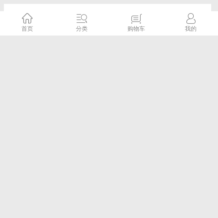
华测X6惯导RTK,_5星16频,口袋RTK,惯导
RTK,口袋惯导RTK,X6惯导版口袋RTK-华测
首页
分类
购物车
我的
RTK
千寻
5.0评分
¥0.00元
已售：0
广州南沙苏一光水准仪价格
广州测绘仪器
5.0评分
¥0.00元
已售：0
南沙gps/rtk出租-中海达-华测-南方rtk销售出
租
广州测绘仪器
5.0评分
¥0.00元
已售：0