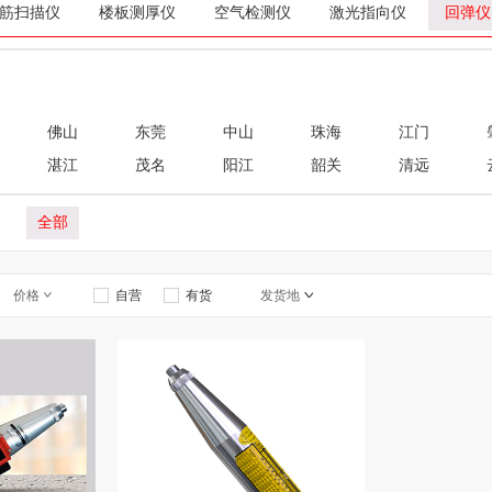
筋扫描仪
楼板测厚仪
空气检测仪
激光指向仪
回弹仪
佛山
东莞
中山
珠海
江门
湛江
茂名
阳江
韶关
清远
全部
价格
自营
有货
发货地