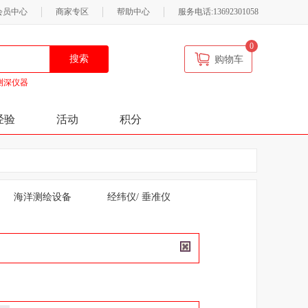
会员中心
商家专区
帮助中心
服务电话:13692301058
0
搜索
购物车
测深仪器
经验
活动
积分
海洋测绘设备
经纬仪/ 垂准仪