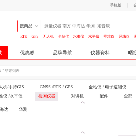
手机版
搜商品
RTK
GPS
无人机
全站仪
水准仪
水平仪
垂准仪
经纬仪
搜商品
搜商家
城
优惠券
品牌导航
仪器资料
晒
仪 ” 结果列表
人机/手持GIS
GNSS /RTK / GPS
全站仪 / 电子速测仪
准仪 /水平仪
检测仪器
对讲机
配件
全部
海达
华测