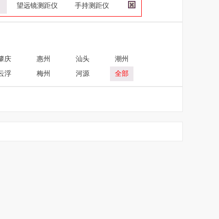
望远镜测距仪
手持测距仪
肇庆
惠州
汕头
潮州
云浮
梅州
河源
全部