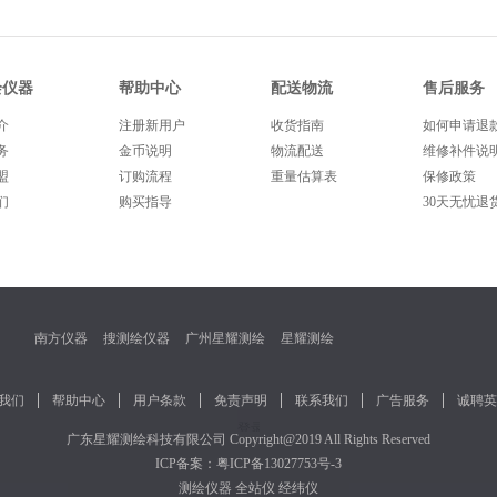
绘仪器
帮助中心
配送物流
售后服务
介
注册新用户
收货指南
如何申请退
务
金币说明
物流配送
维修补件说
盟
订购流程
重量估算表
保修政策
们
购买指导
30天无忧退
南方仪器
搜测绘仪器
广州星耀测绘
星耀测绘
我们
帮助中心
用户条款
免责声明
联系我们
广告服务
诚聘英
广东星耀测绘科技有限公司
Copyright@2019 All Rights Reserved
ICP备案：
粤ICP备13027753号-3
测绘仪器
全站仪
经纬仪